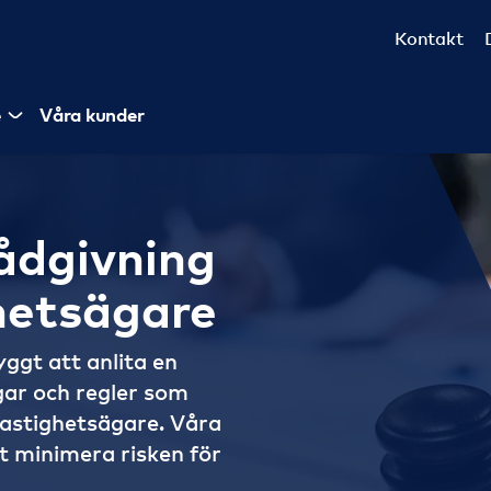
Kontakt
e
Våra kunder
rådgivning
ghetsägare
ggt att anlita en
agar och regler som
fastighetsägare. Våra
tt minimera risken för