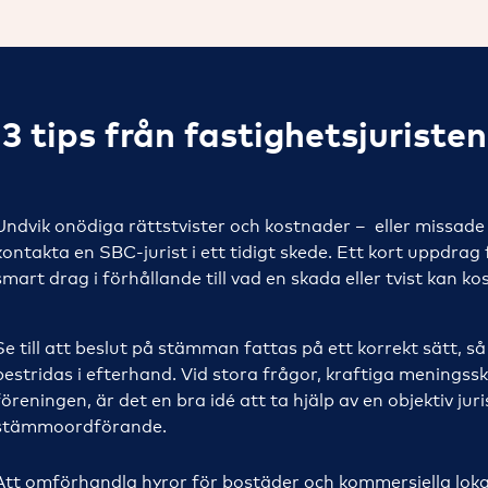
3 tips från fastighetsjuristen
Undvik onödiga rättstvister och kostnader – eller missade
kontakta en SBC-jurist i ett tidigt skede. Ett kort uppdrag f
smart drag i förhållande till vad en skada eller tvist kan kos
Se till att beslut på stämman fattas på ett korrekt sätt, så d
bestridas i efterhand. Vid stora frågor, kraftiga meningsski
föreningen, är det en bra idé att ta hjälp av en objektiv
jur
stämmoordförande
.
Att omförhandla hyror för bostäder och kommersiella loka