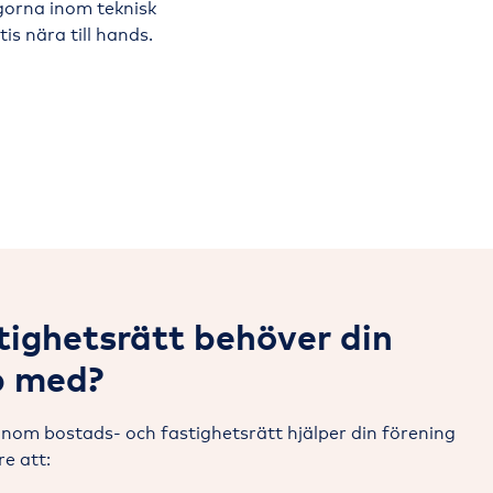
egorna inom teknisk
is nära till hands.
tighetsrätt behöver din
p med?
 inom bostads- och fastighetsrätt hjälper din förening
e att: