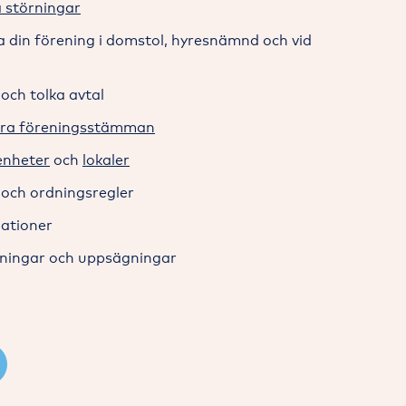
 störningar
a din förening i domstol, hyresnämnd och vid
ch tolka avtal
ra föreningsstämman
enheter
och
lokaler
och ordningsregler
dationer
lningar och uppsägningar