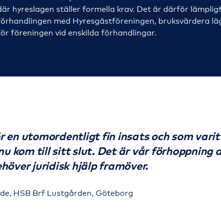
där hyreslagen ställer formella krav. Det är därför lämplig
förhandlingen
med Hyresgästföreningen, bruksvärdera l
för föreningen vid enskilda förhandlingar.
ör en utomordentligt fin insats och som varit
u kom till sitt slut. Det är vår förhoppning
 behöver juridisk hjälp framöver.
e, HSB Brf Lustgården, Göteborg