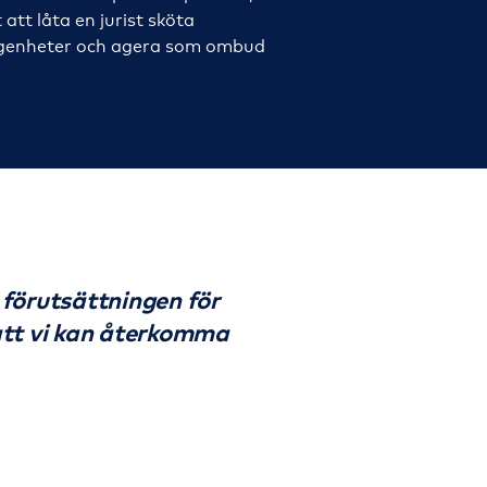
t att låta en
jurist sköta
ägenheter och agera som ombud
 förutsättningen för
 att vi kan återkomma