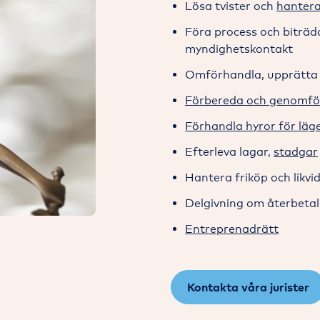
Lösa tvister och
hantera
Föra process och biträd
myndighetskontakt
Omförhandla, upprätta o
Förbereda och genomfö
Förhandla hyror för läg
Efterleva lagar,
stadgar
Hantera friköp och likvi
Delgivning om återbeta
Entreprenadrätt
Kontakta våra jurister