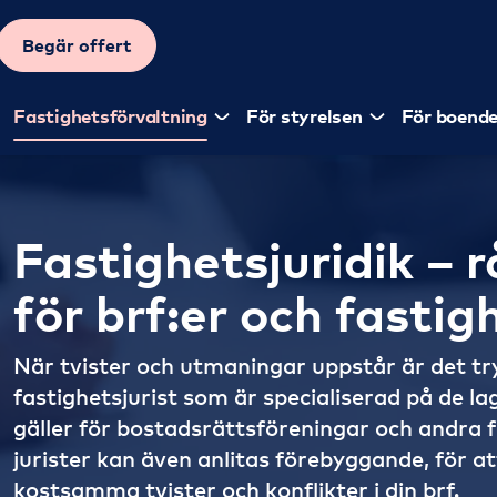
Begär offert
Fastighetsförvaltning
För styrelsen
För boend
Fastighetsjuridik – 
för brf:er och fasti
När tvister och utmaningar uppstår är det try
fastighetsjurist som är specialiserad på de l
gäller för bostadsrättsföreningar och andra 
jurister kan även anlitas förebyggande, för a
kostsamma tvister och konflikter i din brf.