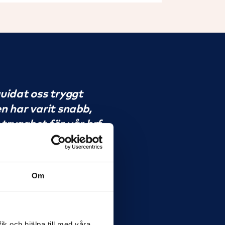
guidat oss tryggt
n har varit snabb,
 trygghet för vår brf.
r och deras förmåga
Om
ik och hjälpa till med våra