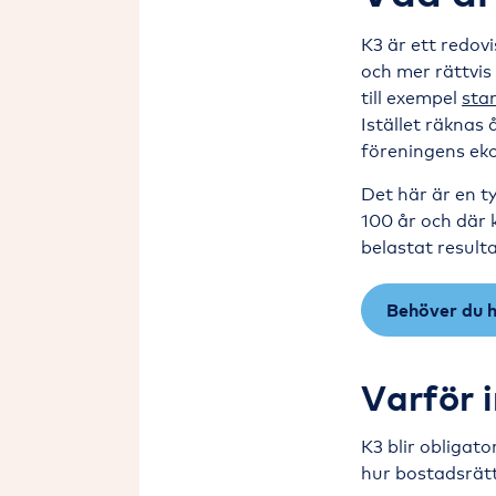
K3 är ett redov
och mer rättvis
till exempel
sta
Istället räknas
föreningens eko
Det här är en t
100 år och där 
belastat resulta
Behöver du h
Varför 
K3 blir obligato
hur bostadsrätt