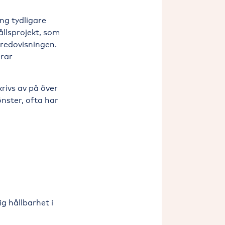
ng tydligare
ållsprojekt, som
sredovisningen.
erar
rivs av på över
nster, ofta har
g hållbarhet i