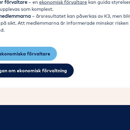
er förvaltare
– en
ekonomisk förvaltare
kan guida styrelse
 upplevas som komplext.
 medlemmarna
– årsresultatet kan påverkas av K3, men bli
 på sikt. Att medlemmarna är informerade minskar risken 
d.
ekonomiska förvaltare
gan om ekonomisk förvaltning