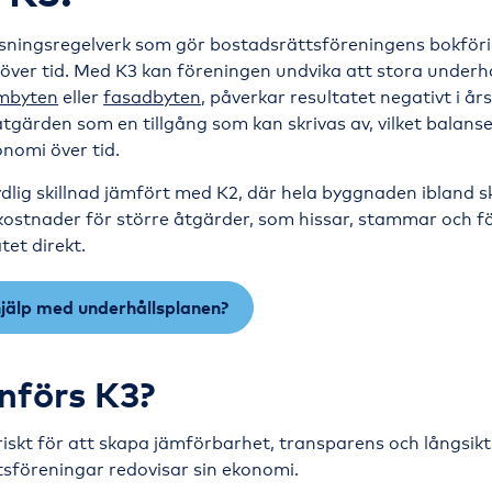
isningsregelverk som gör bostadsrättsföreningens bokföri
 över tid. Med K3 kan föreningen undvika att stora underh
mbyten
eller
fasadbyten
, påverkar resultatet negativt i år
 åtgärden som en tillgång som kan skrivas av, vilket balans
nomi över tid.
ydlig skillnad jämfört med K2, där hela byggnaden ibland sk
kostnader för större åtgärder, som hissar, stammar och fö
tet direkt.
jälp med underhållsplanen?
införs K3?
riskt för att skapa jämförbarhet, transparens och långsikti
sföreningar redovisar sin ekonomi.