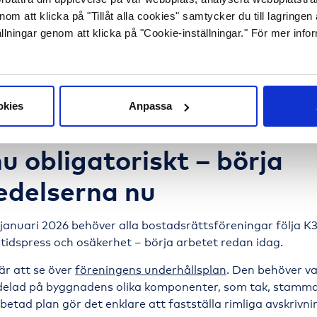
m att klicka på "Tillåt alla cookies" samtycker du till lagringen
llningar genom att klicka på "Cookie-inställningar." För mer info
okies
Anpassa
u obligatoriskt – börja
edelserna nu
januari 2026 behöver alla bostadsrättsföreningar följa K3
 tidspress och osäkerhet – börja arbetet redan idag.
är att se över
föreningens underhållsplan
. Den behöver v
rdelad på byggnadens olika komponenter, som tak, stamma
etad plan gör det enklare att fastställa rimliga avskrivni