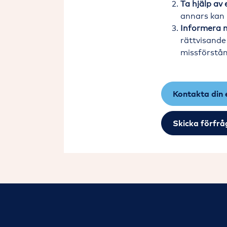
Ta hjälp av 
annars kan
Informera
rättvisande
missförstån
Kontakta din 
Skicka förfrå