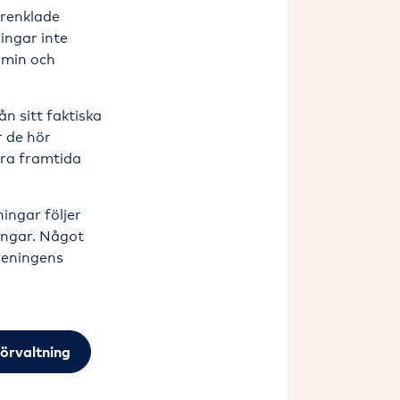
örenklade
ingar inte
nomin och
ån sitt faktiska
r de hör
era framtida
ingar följer
ingar. Något
öreningens
örvaltning