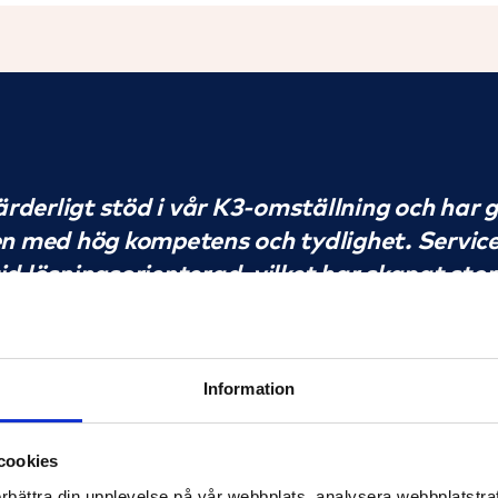
ärderligt stöd i vår K3-omställning och har 
n med hög kompetens och tydlighet. Service
tid lösningsorienterad, vilket har skapat stor
ch uppskattar även bredden i deras tjänste
 både nu och framåt.
Information
ndbacken
cookies
Bli förvaltad av SBC du med!
örbättra din upplevelse på vår webbplats, analysera webbplatstraf