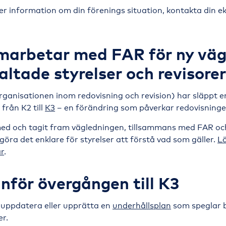
er information om din förenings situation, kontakta din 
arbetar med FAR för ny väg
altade styrelser och revisore
ganisationen inom redovisning och revision) har släppt e
rån K2 till
K3
– en förändring som påverkar redovisninge
med och tagit fram vägledningen, tillsammans med FAR o
 göra det enklare för styrelser att förstå vad som gäller.
L
r
.
inför övergången till K3
 uppdatera eller upprätta en
underhållsplan
som speglar 
r.