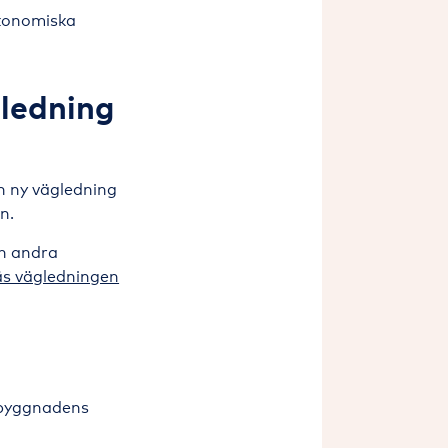
ekonomiska
ledning
r
n ny vägledning
n.
ch andra
äs vägledningen
byggnadens