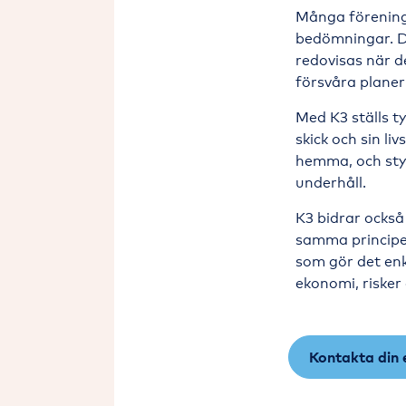
Många föreninga
bedömningar. De
redovisas när d
försvåra plane
Med K3 ställs ty
skick och sin l
hemma, och styr
underhåll.
K3 bidrar också
samma principer
som gör det enk
ekonomi, risker 
Kontakta din 