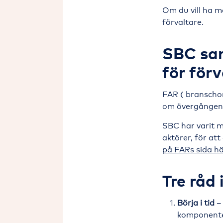
Om du vill ha m
förvaltare.
SBC sam
för förv
FAR ( branschor
om övergången f
SBC har varit 
aktörer, för att
på FARs sida hä
Tre råd 
Börja i tid
–
komponente