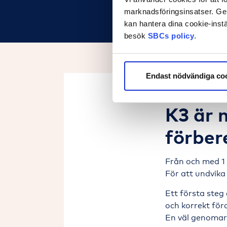
marknadsföringsinsatser. Geno
kan hantera dina cookie-instä
besök
SBCs policy
.
Endast nödvändiga co
K3 är n
förber
Från och med 1 
För att undvika
Ett första steg 
och korrekt fö
En väl genomarb