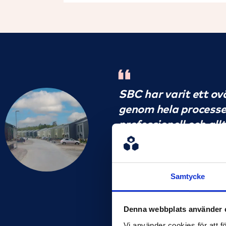
SBC har varit ett ov
genom hela processe
professionell och all
Vi är mycket nöjda o
att möta våra behov
Samtycke
Tomas, Brf Skogsbrynet Li
Denna webbplats använder 
Vi använder cookies för att f