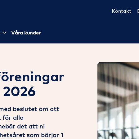
Kontakt
e
Våra kunder
föreningar
n 2026
med beslutet om att
 för alla
ebär det att ni
hetsåret som börjar 1