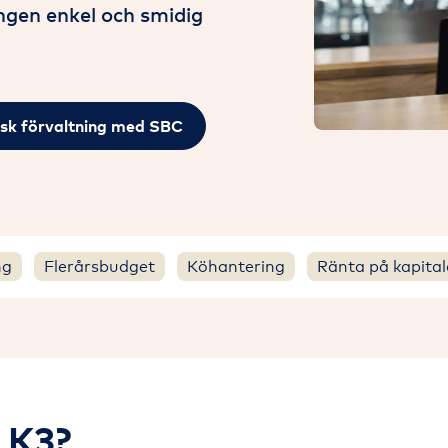
ången enkel och smidig
sk förvaltning med SBC
ng
Flerårsbudget
Köhantering
Ränta på kapital
 K3?