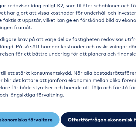
r redovisar idag enligt K2, som tillåter schabloner och f
t har gjort att vissa kostnader för underhåll och invester
e faktiskt uppstår, vilket kan ge en förskönad bild av eko
ringen framåt.
dligare krav på att varje del av fastigheten redovisas utifr
ivslängd. På så sätt hamnar kostnader och avskrivningar dä
elsen får ett bättre underlag för att planera och finansi
 till ett stärkt konsumentskydd. När alla bostadsrättsfören
 blir det lättare att jämföra ekonomin mellan olika fören
lare för både styrelser och boende att följa och förstå f
och långsiktiga förvaltning.
ekonomiska förvaltare
Offertförfrågan ekonomisk f