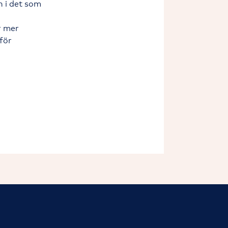
n i det som
r mer
för