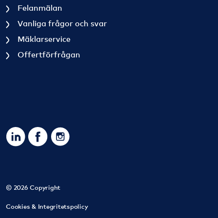
Felanmälan
Vanliga frågor och svar
Mäklarservice
Offertförfrågan
https://www.linkedin.com/company/sbc-sverigesbostad
https://www.facebook.com/SBCSverigesbostadsra
https://www.instagram.com/sbc_bostadsrat
© 2026 Copyright
Cookies & Integritetspolicy