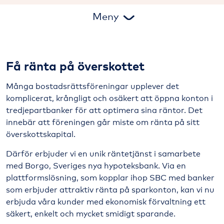
Meny
Ekonomisk förvaltning
Få ränta på överskottet
Flerårsbudget
K3 för brf
Många bostadsrättsföreningar upplever det
komplicerat, krångligt och osäkert att öppna konton i
Köhantering
tredjepartbanker för att optimera sina räntor. Det
SBC Låneupphandling
innebär att föreningen går miste om ränta på sitt
överskottskapital.
Därför erbjuder vi en unik räntetjänst i samarbete
med Borgo, Sveriges nya hypoteksbank. Via en
plattformslösning, som kopplar ihop SBC med banker
som erbjuder attraktiv ränta på sparkonton, kan vi nu
erbjuda våra kunder med ekonomisk förvaltning ett
säkert, enkelt och mycket smidigt sparande.