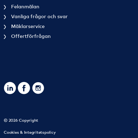
Felanmälan
Vanliga frågor och svar
Mäklarservice
Offertförfrågan
https://www.linkedin.com/company/sbc-sverigesbostad
https://www.facebook.com/SBCSverigesbostadsra
https://www.instagram.com/sbc_bostadsrat
© 2026 Copyright
Cookies & Integritetspolicy