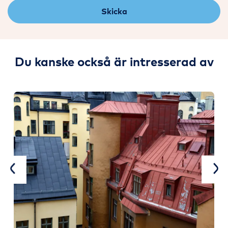
Skicka
Du kanske också är intresserad av
Previous
Ne