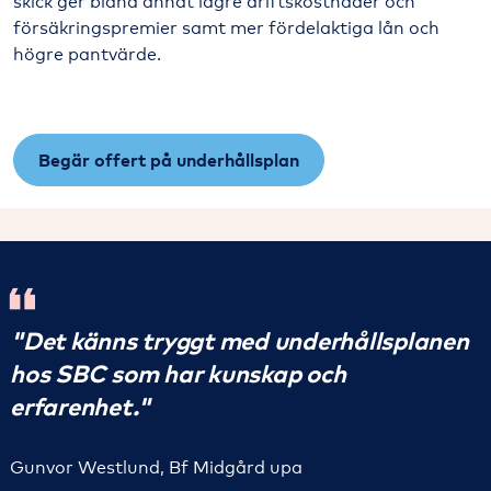
skick ger bland annat lägre driftskostnader och
försäkringspremier samt mer fördelaktiga lån och
högre pantvärde.
Begär offert på underhållsplan
"Det känns tryggt med underhållsplanen
hos SBC som har kunskap och
erfarenhet."
Gunvor Westlund, Bf Midgård upa