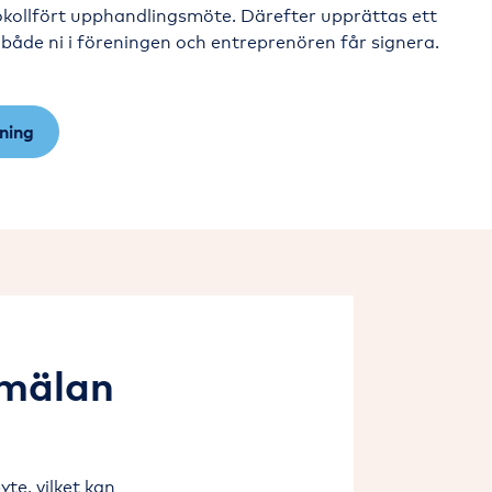
tokollfört upphandlingsmöte. Därefter upprättas ett
åde ni i föreningen och entreprenören får signera.
ning
nmälan
te, vilket kan