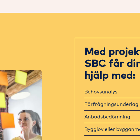
Med projek
SBC får di
hjälp med:
Behovsanalys
Förfrågningsunderlag 
Anbudsbedömning
Bygglov eller bygganm