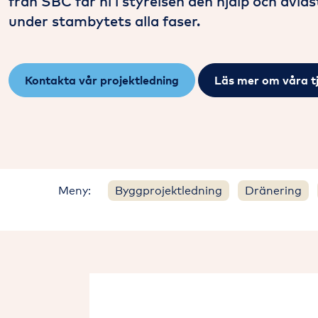
från SBC får ni i styrelsen den hjälp och avla
under stambytets alla faser.
Kontakta vår projektledning
Läs mer om våra t
Meny:
Byggprojektledning
Dränering