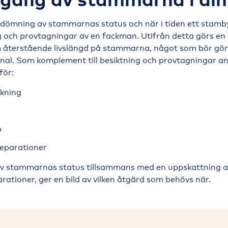
edömning av stammarnas status och när i tiden ett stambyt
g och provtagningar av en fackman. Utifrån detta görs en
 återstående livslängd på stammarna, något som bör gö
nal. Som komplement till besiktning och provtagningar an
för:
kning
p
eparationer
 stammarnas status tillsammans med en uppskattning a
tioner, ger en bild av vilken åtgärd som behövs när.