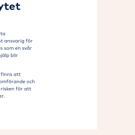
ytet
ita
st ansvarig för
as som en svår
älp blir
 finns att
enomförande och
risken för att
er.