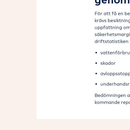
För att få en b
krävs besiktnin
uppfattning om
säkerhetsmargi
driftstatistiken 
vattenförbru
skador
avloppsstop
underhandsr
Bedömningen av
kommande repara