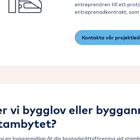
entreprenören till ett pro
entreprenadkontrakt, som b
Kontakta vår projektled
r vi bygglov eller bygga
stambytet?
 vi en bygganmälan åt din bostadsrättsförening vid stamby