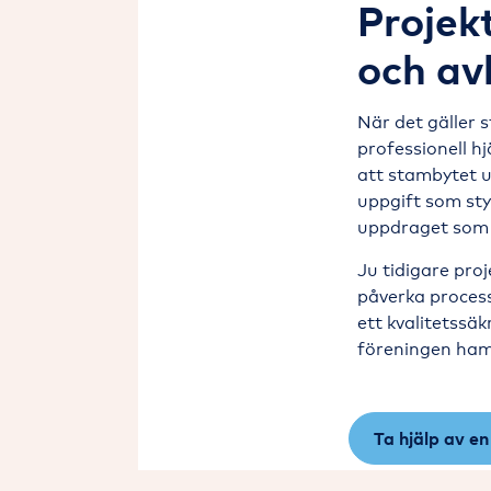
Projek
och avl
När det gäller s
professionell h
att stambytet 
uppgift som sty
uppdraget som 
Ju tidigare proj
påverka process
ett kvalitetssäk
föreningen hamna
Ta hjälp av en