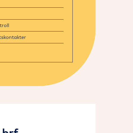
troll
skontakter
 brf