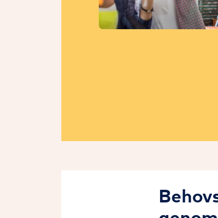
Behovs
genomg