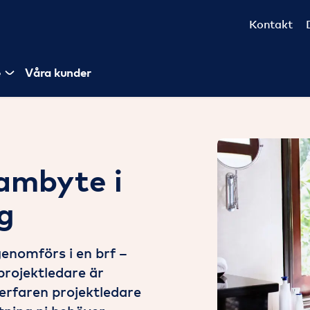
Kontakt
e
Våra kunder
tambyte i
g
enomförs i en brf –
 projektledare är
erfaren projektledare