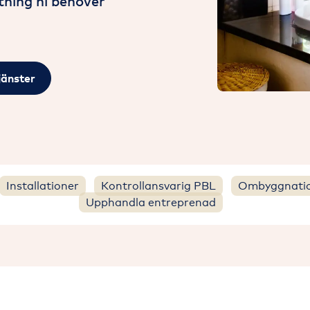
stning ni behöver
jänster
Installationer
Kontrollansvarig PBL
Ombyggnati
Upphandla entreprenad