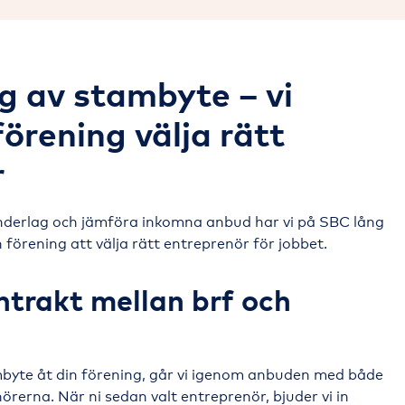
g av stambyte – vi
förening välja rätt
r
nderlag och jämföra inkomna anbud har vi på SBC lång
n förening att välja rätt entreprenör för jobbet.
ntrakt mellan brf och
mbyte åt din förening, går vi igenom anbuden med både
nörerna. När ni sedan valt entreprenör, bjuder vi in