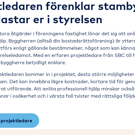
tledaren förenklar stamb
astar er i styrelsen
tora åtgärder i föreningens fastighet lönar det sig att anl
jälp. Byggherren (alltså din bostadsrättsförening) är ytter
utförs enligt gällande bestämmelser, något som kan känn
relseledamot. Med en erfaren projektledare från SBC till hj
byggherre betydligt enklare.
ektledaren kommer in i projektet, desto större möjligheter
en. Det kan innebära lägre kostnader, kortare tid för g
rat utförande. Att anlita professionell hjälp minskar också 
r i osäkerhet och i värsta fall tvister med rättsliga följd
 projektledare