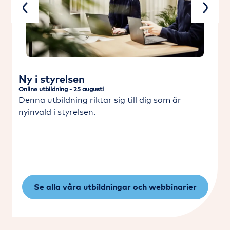
Previous
Next
Ny i styrelsen
Online utbildning - 25 augusti
O
Denna utbildning riktar sig till dig som är
nyinvald i styrelsen.
Se alla våra utbildningar och webbinarier