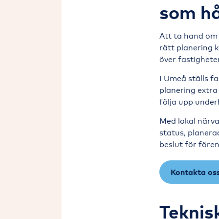
som hå
Att ta hand om 
rätt planering k
över fastighete
I Umeå ställs fa
planering extra
följa upp under
Med lokal närva
status, planer
beslut för före
Kontakta oss
Teknis