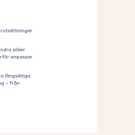
örutsättningar
andra söker
ärför anpassar
ra långsiktiga
ng – från