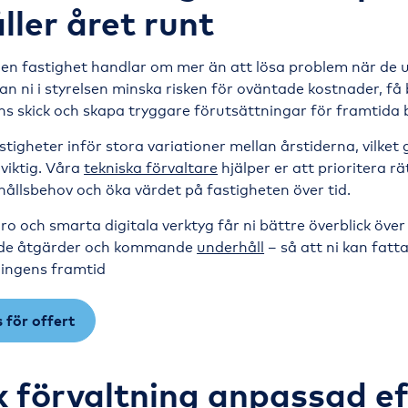
ller året runt
en fastighet handlar om mer än att lösa problem när de 
an ni i styrelsen minska risken för oväntade kostnader, få 
ns skick och skapa tryggare förutsättningar för framtida 
stigheter inför stora variationer mellan årstiderna, vilket 
 viktig. Våra
tekniska förvaltare
hjälper er att prioritera rä
hållsbehov och öka värdet på fastigheten över tid.
ro och smarta digitala verktyg får ni bättre överblick över
ade åtgärder och kommande
underhåll
– så att ni kan fat
ningens framtid
 för offert
k förvaltning anpassad ef