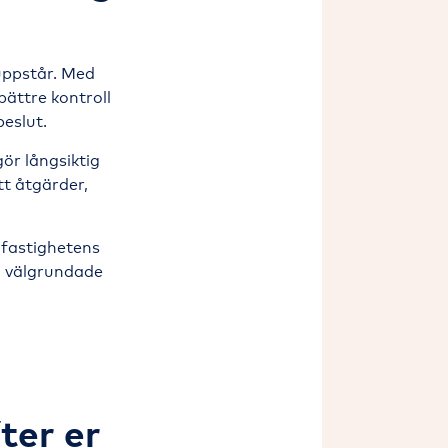
uppstår. Med
bättre kontroll
beslut.
gör långsiktig
tt åtgärder,
 fastighetens
ta välgrundade
ter er