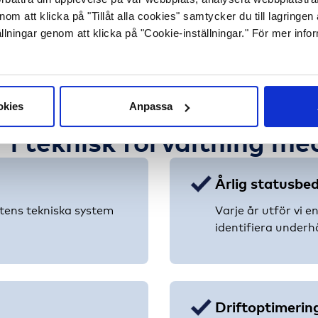
m att klicka på "Tillåt alla cookies" samtycker du till lagringen
llningar genom att klicka på "Cookie-inställningar." För mer info
okies
Anpassa
r i teknisk förvaltning m
Årlig statusb
tens tekniska system
Varje år utför vi e
identifiera underh
Driftoptimerin