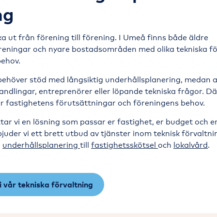
ng
a ut från förening till förening. I Umeå finns både äldre
reningar och nyare bostadsområden med olika tekniska f
behov.
 behöver stöd med långsiktig underhållsplanering, medan 
ndlingar, entreprenörer eller löpande tekniska frågor. D
ter fastighetens förutsättningar och föreningens behov.
tar vi en lösning som passar er fastighet, er budget och e
juder vi ett brett utbud av tjänster inom teknisk förvaltni
h
underhållsplanering
till
fastighetsskötsel
och
lokalvård
.
i vår tekniska förvaltning