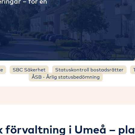
eringar – för en
te
SBC Säkerhet
Statuskontroll bostadsrätter
ÅSB - Årlig statusbedömning
k förvaltning i Umeå – pl