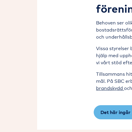
föreni
Behoven ser olik
bostadsrättsfö
och underhålls
Vissa styrelser
hjälp med uppha
vi vårt stöd ef
Tillsammans hit
mål. På SBC erb
brandskydd
oc
Det här ingår 