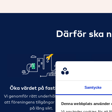
Därför ska n
Öka värdet på fastigheten
Sänk fö
Samtycke
Vi genomför rätt underhåll i rätt tid så
Vi optimer
att föreningens tillgångar ökar i värde
hittar sma
Denna webbplats använder 
på lång sikt.
era
Vi använder cookies för att f