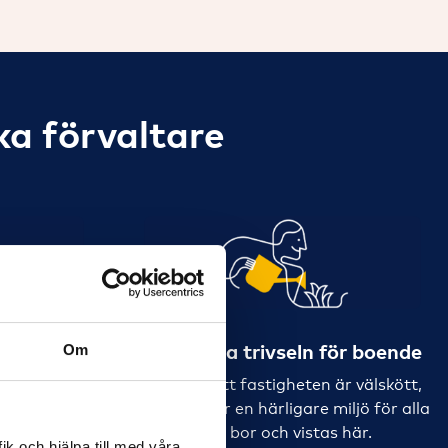
ka förvaltare
brf:en
Förbättra trivseln för boende
Om
kuta problem
Vi ser till att fastigheten är välskött,
r genom en
vilket skapar en härligare miljö för alla
 framåt.
som bor och vistas här.
ik och hjälpa till med våra