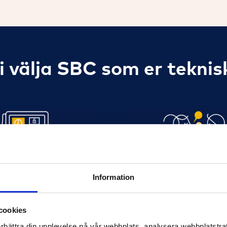
i välja SBC som er teknis
reningens kostnader
Skapa trygghet i 
Information
ar fastighetens drift och
Vi minimerar risken för a
rta lösningar som minskar
och oväntade kostnade
cookies
 onödiga utgifter.
tydlig och stabil plan
örbättra din upplevelse på vår webbplats, analysera webbplatstraf