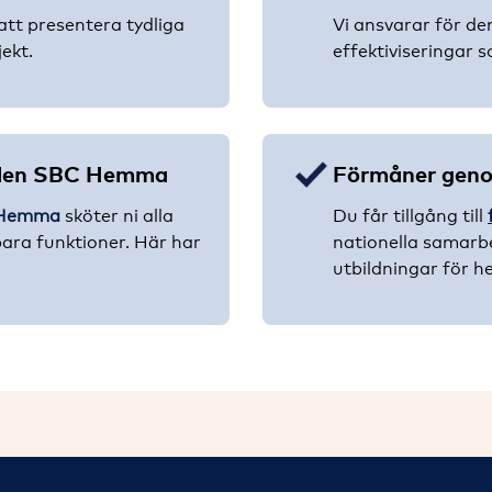
att presentera tydliga
Vi ansvarar för de
ekt.
effektiviseringar 
talen SBC Hemma
Förmåner gen
C Hemma
sköter ni alla
Du får tillgång till
bara funktioner. Här har
nationella samarbe
utbildningar för he