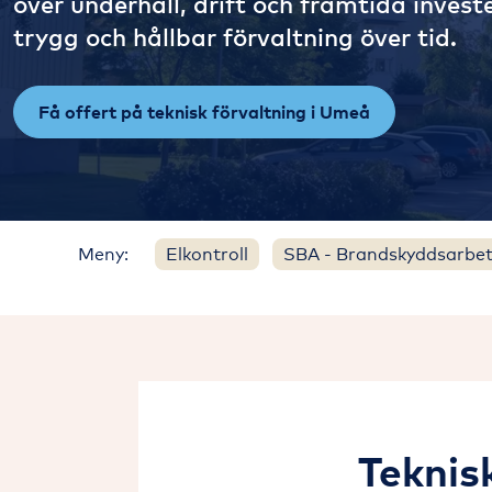
över underhåll, drift och framtida invest
trygg och hållbar förvaltning över tid.
Få offert på teknisk förvaltning i Umeå
Meny:
Elkontroll
SBA - Brandskyddsarbe
Teknis