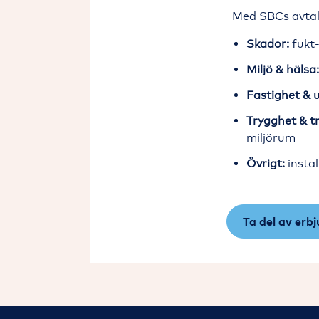
Med SBCs avtal
Skador:
fukt-
Miljö & hälsa
Fastighet & u
Trygghet & tr
miljörum
Övrigt:
instal
Ta del av erb