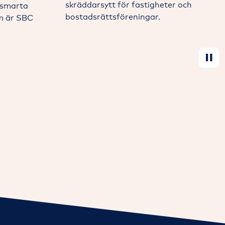
skräddarsytt för fastigheter och
tsmarta
bostadsrättsföreningar.
om är SBC