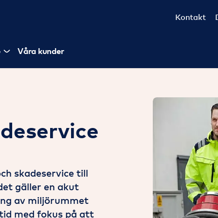
Kontakt
e
Våra kunder
adeservice
h skadeservice till
det gäller en akut
ring av miljörummet
ltid med fokus på att