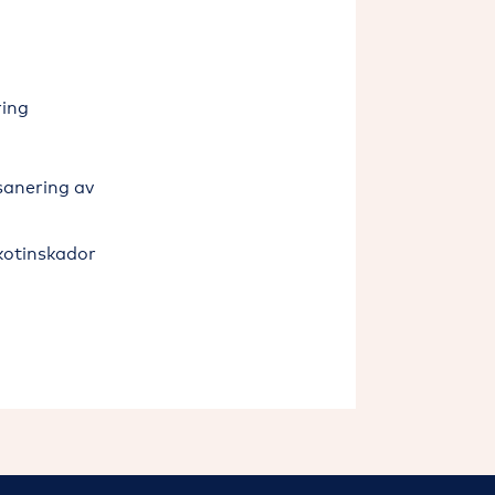
ring
sanering av
ikotinskador