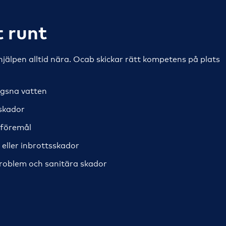
 runt
jälpen alltid nära. Ocab skickar rätt kompetens på plats
ägsna vatten
skador
eföremål
eller inbrottsskador
problem och sanitära skador