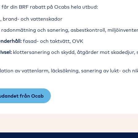
 får din BRF rabatt på Ocabs hela utbud:
, brand- och vattenskador
:
radonmätning och sanering, asbestkontroll, miljöinvente
nderhåll:
fasad- och taktvätt, OVK
ivsel:
klottersanering och skydd, åtgärder mot skadedjur, 
lation av vattenlarm, läcksökning, sanering av lukt- och n
judandet från Ocab