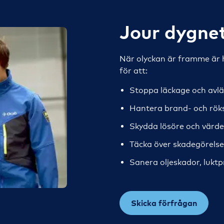
Jour dygnet
När olyckan är framme är h
för att:
Stoppa läckage och avl
Hantera brand- och rök
Skydda lösöre och värd
Täcka över skadegörelse 
Sanera oljeskador, lukt
Skicka förfrågan