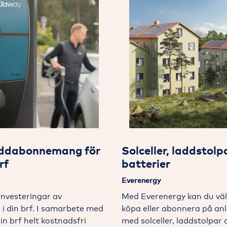
addabonnemang för
Solceller, laddstolp
rf
batterier
Everenergy
investeringar av
Med Everenergy kan du välj
e i din brf. I samarbete med
köpa eller abonnera på an
in brf helt kostnadsfri
med solceller, laddstolpar 