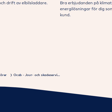
och drift av elbilsladdare.
Bra erbjudanden på klima
energilösningar för dig s
kund.
törer
Ocab - Jour- och skadeservice