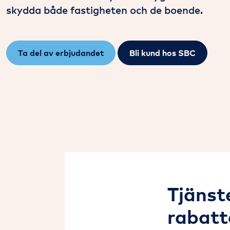
skydda både fastigheten och de boende.
Ta del av erbjudandet
Bli kund hos SBC
Tjänst
rabatt