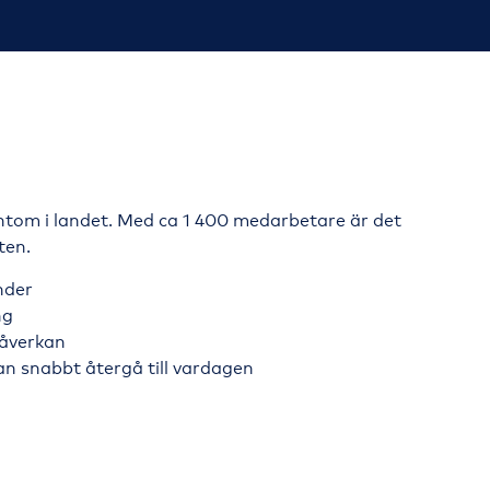
ntom i landet. Med ca 1 400 medarbetare är det
ten.
nder
ng
påverkan
n snabbt återgå till vardagen