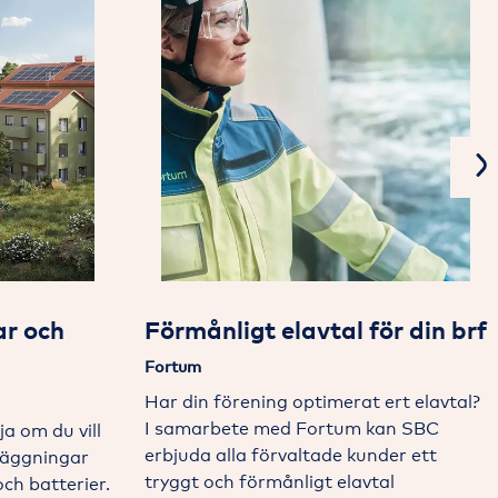
N
ar och
Förmånligt elavtal för din brf
Fortum
Har din förening optimerat ert elavtal?
I samarbete med Fortum kan SBC
a om du vill
erbjuda alla förvaltade kunder ett
läggningar
tryggt och förmånligt elavtal
och batterier.