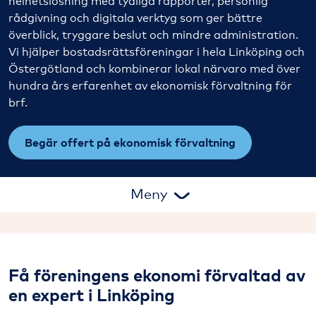
helhetslösning med tydliga rapporter, personlig
rådgivning och digitala verktyg som ger bättre
överblick, tryggare beslut och mindre administration.
Vi hjälper bostadsrättsföreningar i hela Linköping och
Östergötland och kombinerar lokal närvaro med över
hundra års erfarenhet av ekonomisk förvaltning för
brf.
Begär offert på ekonomisk förvaltning
Meny
Flerårsbudget
K3 för brf
Få föreningens ekonomi förvaltad av
Köhantering
en expert i Linköping
Ränta på kapitalet