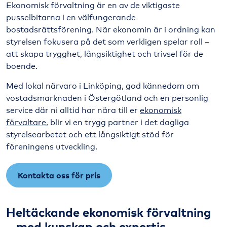
Ekonomisk förvaltning är en av de viktigaste
SBC Låneupphandling
pusselbitarna i en välfungerande
bostadsrättsförening. När ekonomin är i ordning kan
styrelsen fokusera på det som verkligen spelar roll –
att skapa trygghet, långsiktighet och trivsel för de
boende.
Med lokal närvaro i Linköping, god kännedom om
vostadsmarknaden i Östergötland och en personlig
service där ni alltid har nära till er
ekonomisk
förvaltare
, blir vi en trygg partner i det dagliga
styrelsearbetet och ett långsiktigt stöd för
föreningens utveckling.
Kontakta oss för pris
Heltäckande ekonomisk förvaltning
– med kunskap och expertis