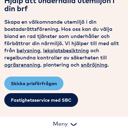
Hjälp att underhålla utemiljön i
din brf
Skapa en välkomnande utemiljö i din
bostadsrättsförening. Hos oss kan du välja
bland en rad tjänster som underhåller och
förbättrar din närmiljö. Vi hjälper till med allt
från
belysning
,
lekplatsbesiktning
och
regelbundna kontroller av säkerheten till
ogräsrensning
, plantering och
snöröjning
.
Skicka prisförfrågan
Fastighetsservice med SBC
Meny