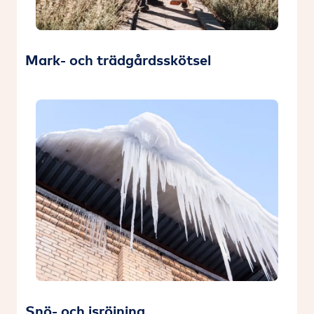
Mark- och trädgårdsskötsel
Snö- och isröjning