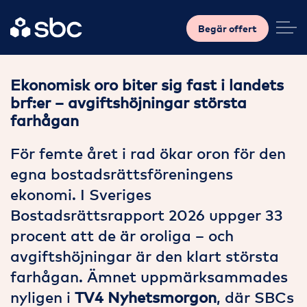
Begär offert
Ekonomisk oro biter sig fast i landets
brf:er – avgiftshöjningar största
farhågan
För femte året i rad ökar oron för den
egna bostadsrättsföreningens
ekonomi. I Sveriges
Bostadsrättsrapport 2026 uppger 33
procent att de är oroliga – och
avgiftshöjningar är den klart största
farhågan. Ämnet uppmärksammades
nyligen i
TV4 Nyhetsmorgon
, där SBCs