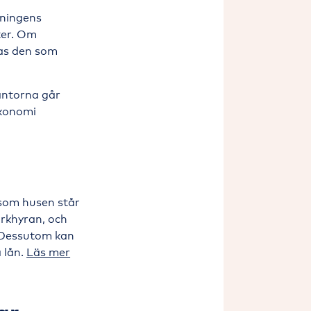
eningens
ter. Om
as den som
äntorna går
ekonomi
 som husen står
rkhyran, och
 Dessutom kan
 lån.
Läs mer