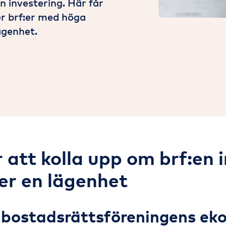
n investering. Här får
er brf:er med höga
ägenhet.
r att kolla upp om brf:en 
er en lägenhet
 bostadsrättsföreningens ek