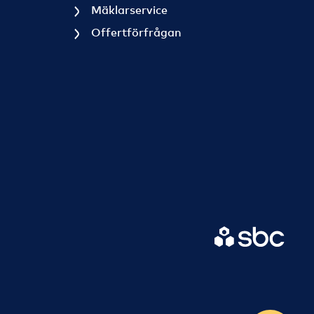
Mäklarservice
Offertförfrågan
-433190412.1661348061
0412.1661348061
12.1661348061