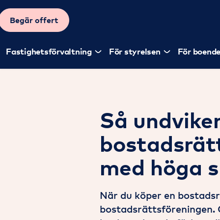
Begär offert
Fastighetsförvaltning
För styrelsen
För boend
Så undvike
bostadsrät
med höga s
När du köper en bostadsrä
bostadsrättsföreningen. 