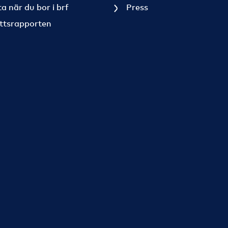
a när du bor i brf
Press
ttsrapporten
sr-ttscentrum-ab/?_ga=2.55539501.703822159.1661348061
scentrum/?_ga=2.55539501.703822159.1661348061-43319
ntrum_/?_ga=2.252714511.703822159.1661348061-4331904