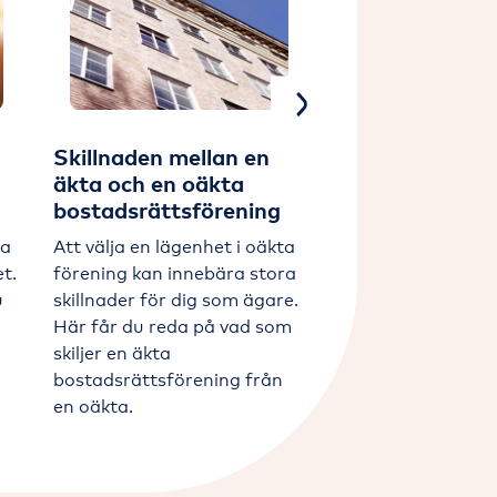
Next
Skillnaden mellan en
Vad skiljer en
äkta och en oäkta
bostadsrätt fr
bostadsrättsförening
hyresrätt?
da
Att välja en lägenhet i oäkta
Det finns många s
t.
förening kan innebära stora
mellan boendefo
u
skillnader för dig som ägare.
bostadsrätt och h
Här får du reda på vad som
Här reder vi ut de
skiljer en äkta
skillnaderna samt
bostadsrättsförening från
rättigheter och sk
en oäkta.