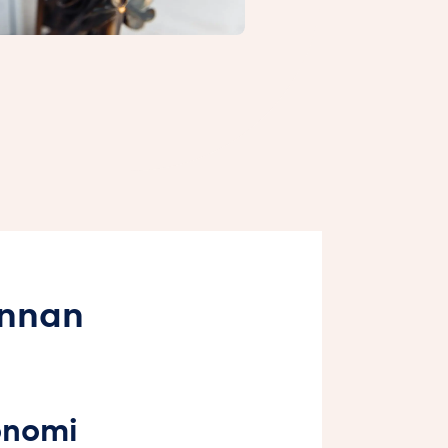
innan
onomi