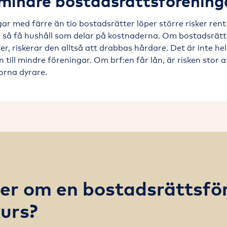
mindre bostadsrättsförening
ar med färre än tio bostadsrätter löper större risker ren
r så få hushåll som delar på kostnaderna. Om bostadsrätt
r, riskerar den alltså att drabbas hårdare. Det är inte hel
 till mindre föreningar. Om brf:en får lån, är risken stor at
orna dyrare.
er om en bostadsrättsfö
kurs?