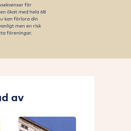
nsekvenser för
en ökat med hela 68
u kan förlora din
vanligt men en risk
tta föreningar.
ad av