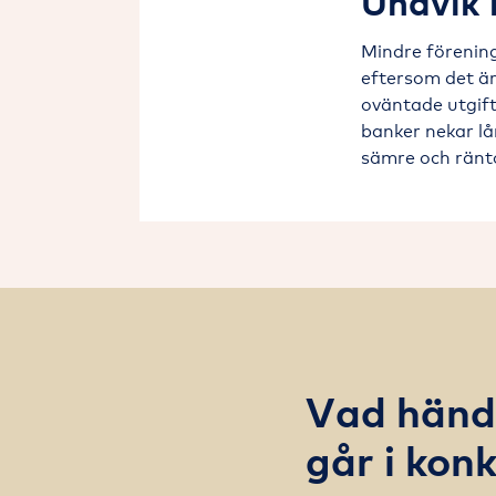
Undvik 
Mindre förening
eftersom det ä
oväntade utgifte
banker nekar lån
sämre och ränt
Vad händ
går i kon