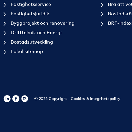
Fastighetsservice
Bra att vet
Fastighetsjuridik
Bostadsrä
Byggprojekt och renovering
BRF-index
Driftteknik och Energi
Bostadsutveckling
Lokal sitemap
© 2026 Copyright
Cookies & Integritetspolicy
https://www.linkedin.com/company/sbc-sverigesbostad
https://www.facebook.com/SBCSverigesbostadsratt
https://www.instagram.com/sbc_bostadsrattsce