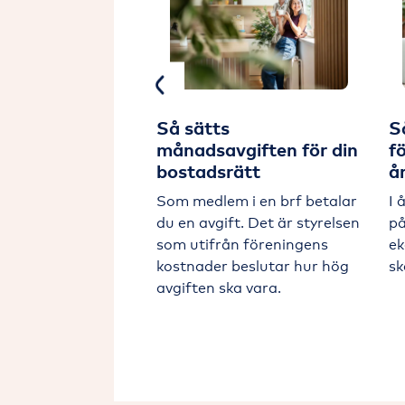
Previous
n bostadsrätt?
Så sätts
S
 det att bo i
månadsavgiften för din
f
bostadsrätt
å
r det att äga en
Som medlem i en brf betalar
I 
t och hur
du en avgift. Det är styrelsen
på
vet i en brf? Här
som utifrån föreningens
ek
.
kostnader beslutar hur hög
sk
avgiften ska vara.