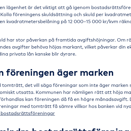
en lägenhet är det viktigt att gå igenom bostadsrättsför
 Kolla föreningens skuldsättning och skuld per kvadratme
 en kvadratmetersbelåning på 12 000–15 000 kr/kvm räkn
ld har stor påverkan på framtida avgiftshöjningar. Om r
ndes avgifter behöva höjas markant, vilket påverkar din 
ina privata lån kanske blir dyrare.
m föreningen äger marken
tomträtt, det vill säga föreningar som inte äger marken
nomiskt utsatta. Kommunen har nämligen rätt att höja ma
förhandlas kan föreningen då få en högre månadsavgift.
eningar med tomträtt få sämre villkor hos banken vid nya
 bostadsrättsföreningar