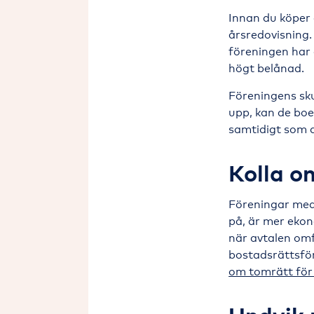
Innan du köper 
årsredovisning.
föreningen har
högt belånad.
Föreningens sku
upp, kan de boe
samtidigt som d
Kolla o
Föreningar med 
på, är mer eko
när avtalen om
bostadsrättsför
om tomrätt för