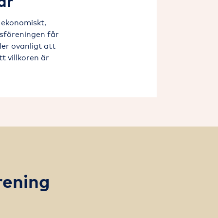
ar
t ekonomiskt,
sföreningen får
ler ovanligt att
t villkoren är
rening