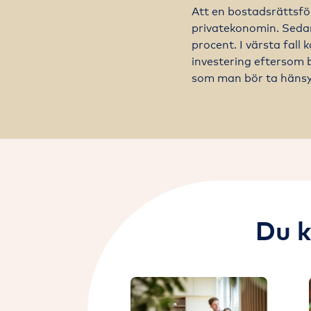
Att en bostadsrättsfö
privatekonomin. Seda
procent. I värsta fall
investering eftersom b
som man bör ta hänsyn 
Du k