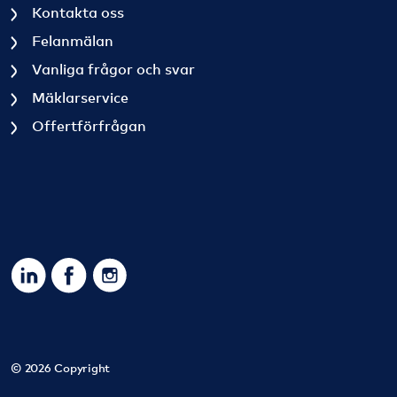
Kontakta oss
Felanmälan
Vanliga frågor och svar
Mäklarservice
Offertförfrågan
https://www.linkedin.com/company/sbc-sverigesbostad
https://www.facebook.com/SBCSverigesbostadsra
https://www.instagram.com/sbc_bostadsrat
© 2026 Copyright